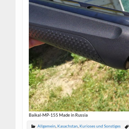
Baikal-MP-155 Made in Russia
Allgemein
,
Kasachstan
,
Kurioses und Sonstiges