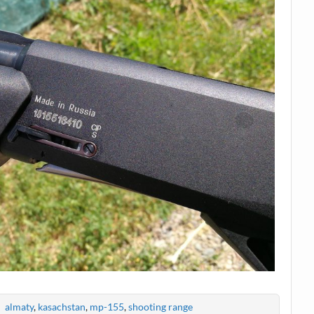
almaty
,
kasachstan
,
mp-155
,
shooting range