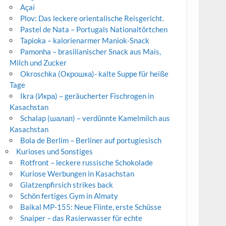
Açaí
Plov: Das leckere orientalische Reisgericht.
Pastel de Nata – Portugals Nationaltörtchen
Tapioka – kalorienarmer Maniok-Snack
Pamonha – brasilianischer Snack aus Mais,
Milch und Zucker
Okroschka (Окрошка)- kalte Suppe für heiße
Tage
Ikra (Икра) – geräucherter Fischrogen in
Kasachstan
Schalap (шалап) – verdünnte Kamelmilch aus
Kasachstan
Bola de Berlim – Berliner auf portugiesisch
Kurioses und Sonstiges
Rotfront – leckere russische Schokolade
Kuriose Werbungen in Kasachstan
Glatzenpfirsich strikes back
Schön fertiges Gym in Almaty
Baikal MP-155: Neue Flinte, erste Schüsse
Snaiper – das Rasierwasser für echte