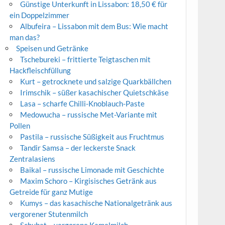
Günstige Unterkunft in Lissabon: 18,50 € für
ein Doppelzimmer
Albufeira – Lissabon mit dem Bus: Wie macht
man das?
Speisen und Getränke
Tschebureki – frittierte Teigtaschen mit
Hackfleischfüllung
Kurt – getrocknete und salzige Quarkbällchen
Irimschik – süßer kasachischer Quietschkäse
Lasa – scharfe Chilli-Knoblauch-Paste
Medowucha – russische Met-Variante mit
Pollen
Pastila – russische Süßigkeit aus Fruchtmus
Tandir Samsa – der leckerste Snack
Zentralasiens
Baikal – russische Limonade mit Geschichte
Maxim Schoro – Kirgisisches Getränk aus
Getreide für ganz Mutige
Kumys – das kasachische Nationalgetränk aus
vergorener Stutenmilch
Schubat – vergorene Kamelmilch