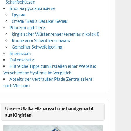
Scharfschützen
Блог на русском языке
Грузия
Отель “Bellis DeLuxe” Белек
Pflanzen und Tiere
kirgisischer Wüstenrenner (eremias nikolskii)
Raupe vom Schwalbenschwanz
Gemeiner Schwefelporling
Impressum
Datenschutz
Hilfreiche Tipps zum Erstellen einer Website:
Verschiedene Systeme im Vergleich
Abseits der vertrauten Pfade Zentralasiens
nach Vietnam
Unsere Ulaika Filzhausschuhe handgemacht
aus Kirgistan: