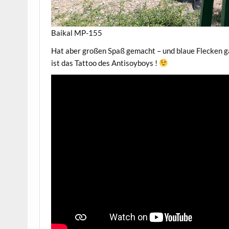
Baikal MP-155
Hat aber großen Spaß gemacht – und blaue Flecken ga
ist das Tattoo des Antisoyboys !