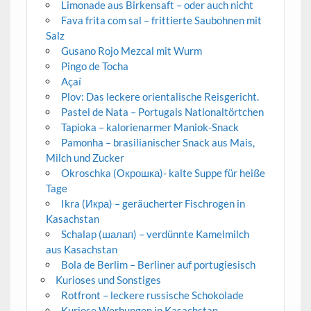
Limonade aus Birkensaft – oder auch nicht
Fava frita com sal – frittierte Saubohnen mit
Salz
Gusano Rojo Mezcal mit Wurm
Pingo de Tocha
Açaí
Plov: Das leckere orientalische Reisgericht.
Pastel de Nata – Portugals Nationaltörtchen
Tapioka – kalorienarmer Maniok-Snack
Pamonha – brasilianischer Snack aus Mais,
Milch und Zucker
Okroschka (Окрошка)- kalte Suppe für heiße
Tage
Ikra (Икра) – geräucherter Fischrogen in
Kasachstan
Schalap (шалап) – verdünnte Kamelmilch
aus Kasachstan
Bola de Berlim – Berliner auf portugiesisch
Kurioses und Sonstiges
Rotfront – leckere russische Schokolade
Kuriose Werbungen in Kasachstan