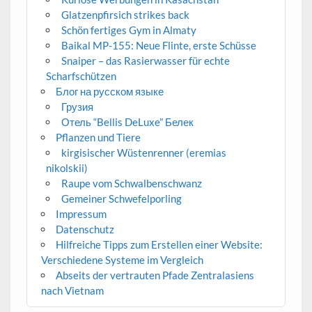
Glatzenpfirsich strikes back
Schön fertiges Gym in Almaty
Baikal MP-155: Neue Flinte, erste Schüsse
Snaiper – das Rasierwasser für echte
Scharfschützen
Блог на русском языке
Грузия
Отель “Bellis DeLuxe” Белек
Pflanzen und Tiere
kirgisischer Wüstenrenner (eremias
nikolskii)
Raupe vom Schwalbenschwanz
Gemeiner Schwefelporling
Impressum
Datenschutz
Hilfreiche Tipps zum Erstellen einer Website:
Verschiedene Systeme im Vergleich
Abseits der vertrauten Pfade Zentralasiens
nach Vietnam